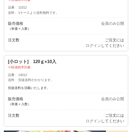
品番
11012
送料
1ケースより送料無料です。
販売価格
会員のみ公開
（単価 × 入数）
注文数
ご注文には
ログイン
してください
[小ロット] 120ｇ×10入
軽減税率対象
品番
14012
送料
別途送料がかかります。
別途送料を頂戴いたします。
販売価格
会員のみ公開
（単価 × 入数）
注文数
ご注文には
ログイン
してください