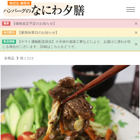
【価格改定予定のお知らせ】
重要
【夏期休業日のお知らせ】
休日案内
【ヤマト運輸配送状況】※天候や道路工事などにより、お届けに遅れが生
配送情報
じる場合がございます。詳細はこちらをどうぞ。
全商品
焼くだけ