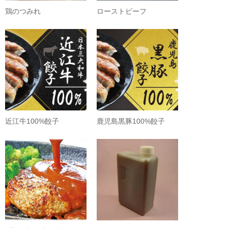
鶏のつみれ
ローストビーフ
近江牛100%餃子
鹿児島黒豚100%餃子