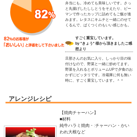
弁当にも。冷めても美味しいです。さっ
と丸揚げしたししとうをそえたり、ピー
マンで作ったカップに詰めてもご飯が進
みます。レタスにキムチと一緒にのせて
くるんで、ぱくつくのもいい感じかも。
すごく重宝しています。
by *きょう* 様から頂きましたご感
想より
旦那さんのお気に入り。しっかり目の味
付けなので、野菜と一緒に炒めてます。
野菜を入れるとボリュームUPで夕食のお
かずにピッタリです。冷蔵庫に何も無い
時に、すごく重宝しています。＾＾
アレンジレシピ
【焼肉チャーハン】
■材料
純牛ハラミ焼肉・:チャーハン・かい
われ大根など