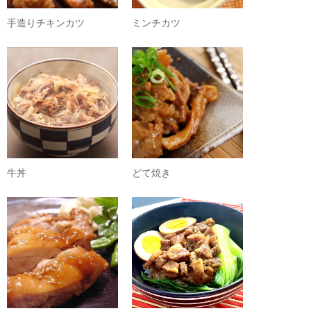
手造りチキンカツ
ミンチカツ
牛丼
どて焼き