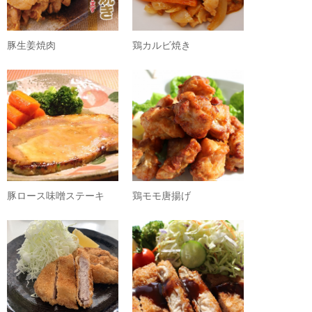
豚生姜焼肉
鶏カルビ焼き
豚ロース味噌ステーキ
鶏モモ唐揚げ