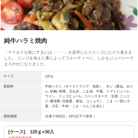
純牛ハラミ焼肉
「マイルドな味にするには・・・」を追求したらリンゴにたどり着きま
した。 リンゴを加えた事によってフルーティーに、しかもジューシーで
まろやかになりました。
サイズ
120ｇ
原材料
牛肉ハラミ（オーストラリア、他産）、タレ（醤油、みり
ん､砂糖､味噌、玉ねぎ、ごま油、牛脂、トマトピューレ、
ワイン、リンゴピューレ､コーンスターチ、生姜､ニンニ
ク､醸造酢､豆板醤、食塩、コショウ）、ごま（一部に小
麦・大豆・牛肉・ごま・りんごを含む）
賞味期限
冷凍で360日(－18℃以下で保存 ）
[ケース] 120ｇ×30入
軽減税率対象