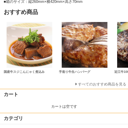
■箱のサイズ：縦260mm×横420mm×高さ70mm
おすすめ商品
国産牛スジこんにゃく煮込み
手造り牛生ハンバーグ
近江牛1
すべてのおすすめ商品を見る
カート
カートは空です
カテゴリ