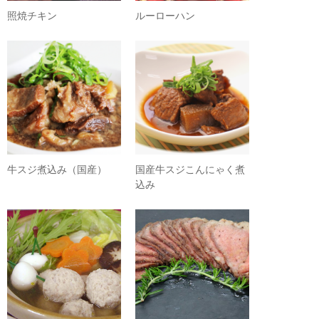
照焼チキン
ルーローハン
牛スジ煮込み（国産）
国産牛スジこんにゃく煮
込み