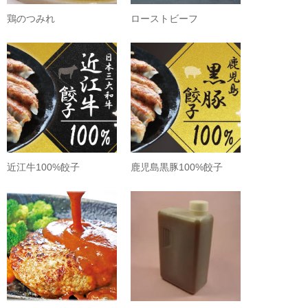
鶏のつみれ
ローストビーフ
近江牛100%餃子
鹿児島黒豚100%餃子