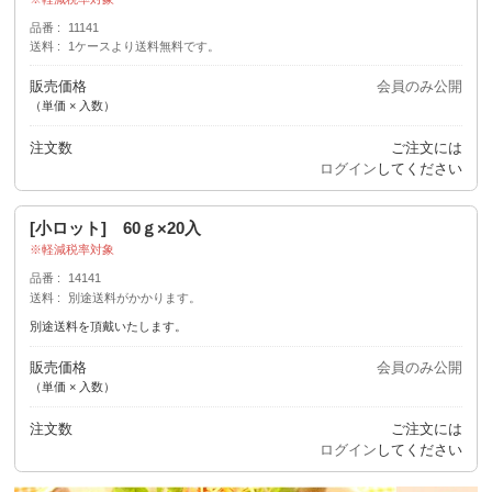
品番
11141
送料
1ケースより送料無料です。
販売価格
会員のみ公開
（単価 × 入数）
注文数
ご注文には
ログイン
してください
[小ロット] 60ｇ×20入
軽減税率対象
品番
14141
送料
別途送料がかかります。
別途送料を頂戴いたします。
販売価格
会員のみ公開
（単価 × 入数）
注文数
ご注文には
ログイン
してください