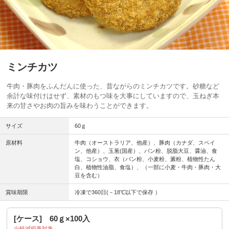
ミンチカツ
牛肉・豚肉をふんだんに使った、昔ながらのミンチカツです。砂糖など
余計な味付けはせず、素材のもつ味を大事にしていますので、玉ねぎ本
来の甘さやお肉の旨みを味わうことができます。
サイズ
60ｇ
原材料
牛肉（オーストラリア、他産）、豚肉（カナダ、スペイ
ン、他産）、玉葱(国産）、パン粉、脱脂大豆、醤油、食
塩、コショウ、衣（パン粉、小麦粉、澱粉、植物性たん
白、植物性油脂、食塩）、（一部に小麦・牛肉・豚肉・大
豆を含む）
賞味期限
冷凍で360日(－18℃以下で保存 ）
[ケース] 60ｇ×100入
軽減税率対象