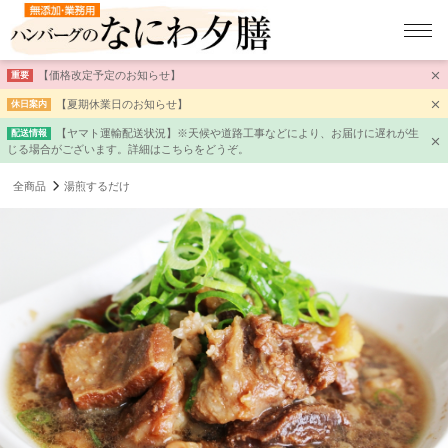
【価格改定予定のお知らせ】
重要
【夏期休業日のお知らせ】
休日案内
【ヤマト運輸配送状況】※天候や道路工事などにより、お届けに遅れが生
配送情報
じる場合がございます。詳細はこちらをどうぞ。
全商品
湯煎するだけ