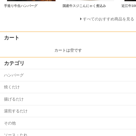
手造り牛生ハンバーグ
国産牛スジこんにゃく煮込み
近江牛1
すべてのおすすめ商品を見る
カート
カートは空です
カテゴリ
ハンバーグ
焼くだけ
揚げるだけ
湯煎するだけ
その他
ソース・たれ