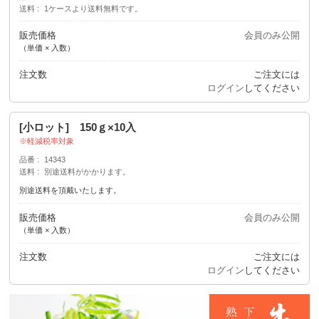
送料
1ケースより送料無料です。
販売価格
会員のみ公開
（単価 × 入数）
注文数
ご注文には
ログイン
してください
[小ロット] 150ｇ×10入
軽減税率対象
品番
14343
送料
別途送料がかかります。
別途送料を頂戴いたします。
販売価格
会員のみ公開
（単価 × 入数）
注文数
ご注文には
ログイン
してください