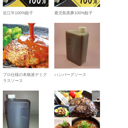
近江牛100%餃子
鹿児島黒豚100%餃子
プロ仕様の本格派デミグ
ハンバーグソース
ラスソース