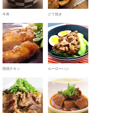
牛丼
どて焼き
照焼チキン
ルーローハン