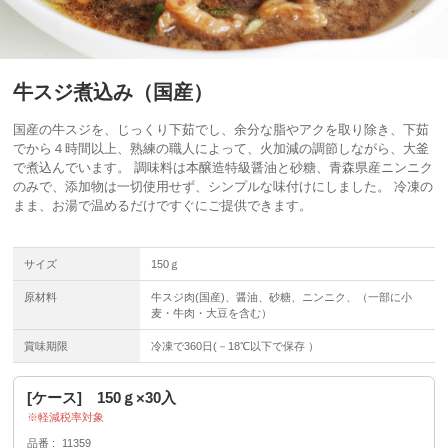
牛スジ煮込み（国産）
国産の牛スジを、じっくり下茹でし、余分な脂やアクを取り除き、下茹
でから４時間以上、熟練の職人によって、火加減の調節しながら、大釜
で煮込んでいます。 調味料は本醸造特級醤油と砂糖、青森県産ニンニク
のみで、添加物は一切使用せず、シンプルな味付けにしました。 冷凍の
まま、お湯で温めるだけですぐにご提供できます。
サイズ
150ｇ
原材料
牛スジ肉(国産)、醤油、砂糖、ニンニク、（一部に小
麦・牛肉・大豆を含む）
賞味期限
冷凍で360日(－18℃以下で保存 ）
[ケース] 150ｇ×30入
軽減税率対象
品番
11359