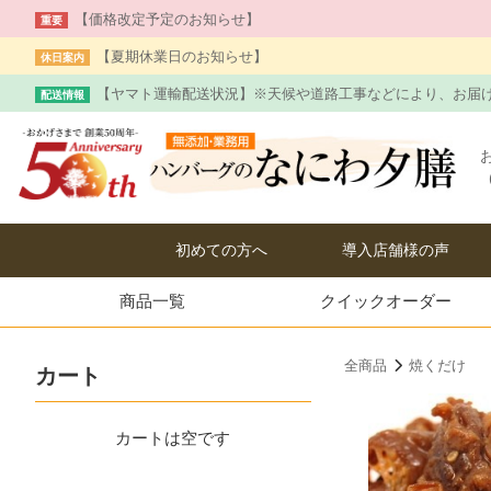
【価格改定予定のお知らせ】
重要
【夏期休業日のお知らせ】
休日案内
【ヤマト運輸配送状況】※天候や道路工事などにより、お届
配送情報
お
初めての方へ
導入店舗様の声
商品一覧
クイック
オーダー
全商品
焼くだけ
カート
カートは空です