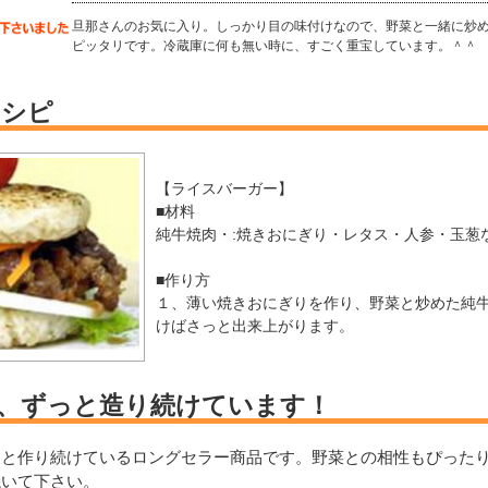
旦那さんのお気に入り。しっかり目の味付けなので、野菜と一緒に炒め
ピッタリです。冷蔵庫に何も無い時に、すごく重宝しています。＾＾
レシピ
【ライスバーガー】
■材料
純牛焼肉・:焼きおにぎり・レタス・人参・玉葱
■作り方
１、薄い焼きおにぎりを作り、野菜と炒めた純
けばさっと出来上がります。
、ずっと造り続けています！
っと作り続けているロングセラー商品です。野菜との相性もぴった
焼いて下さい。