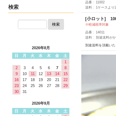
品番
11002
検索
送料
1ケースより
[小ロット] 10
検索
軽減税率対象
品番
14011
送料
別途送料が
別途送料を頂戴いた
2026年8月
日
月
火
水
木
金
土
1
2
3
4
5
6
7
8
9
10
11
12
13
14
15
16
17
18
19
20
21
22
23
24
25
26
27
28
29
30
31
2026年9月
日
月
火
水
木
金
土