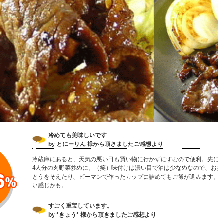
冷めても美味しいです
by とにーりん 様から頂きましたご感想より
冷蔵庫にあると、天気の悪い日も買い物に行かずにすむので便利。先
4人分の肉野菜炒めに。（笑）味付けは濃い目で油は少なめなので、お
とうをそえたり、ピーマンで作ったカップに詰めてもご飯が進みます
い感じかも。
すごく重宝しています。
by *きょう* 様から頂きましたご感想より