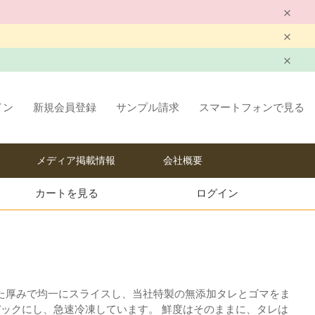
イン
新規会員登録
サンプル請求
スマートフォンで見る
メディア掲載情報
会社概要
カートを見る
ログイン
た厚みで均一にスライスし、当社特製の無添加タレとゴマをま
パックにし、急速冷凍しています。 鮮度はそのままに、タレは