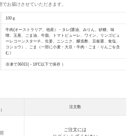
態でお届けさせていただきます。
100ｇ
牛肉(オーストラリア、他産）・タレ(醤油、みりん、砂糖、味
噌、玉葱、ごま油、牛脂、トマトピューレ、ワイン、リンゴピュ
ーレコーンスターチ、生姜、ニンニク、醸造酢、豆板醤、食塩、
コショウ）、ごま（一部に小麦・大豆・牛肉・ごま・りんごを含
む）
冷凍で360日(－18℃以下で保存 ）
注文数
数）
ご注文には
開