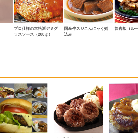
プロ仕様の本格派デミグ
国産牛スジこんにゃく煮
魯肉飯（ル
ラスソース（200ｇ）
込み