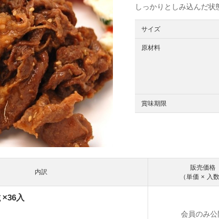
しっかりとしみ込んだ状
サイズ
原材料
賞味期限
販売価格
内訳
（単価 × 入
ｇ×36入
会員のみ公