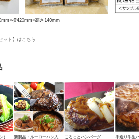
mm×横420mm×高さ140mm
セット】はこちら
品
ン）
新製品・ルーローハン入
ころっとハンバーグ
手造り牛生