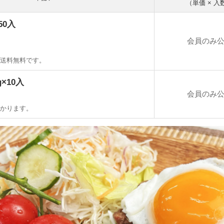
（単価 × 入
50入
会員のみ
り送料無料です。
g×10入
会員のみ
かかります。