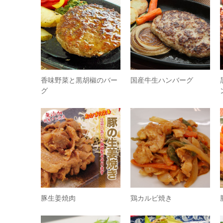
香味野菜と黒胡椒のバー
国産牛生ハンバーグ
グ
豚生姜焼肉
鶏カルビ焼き