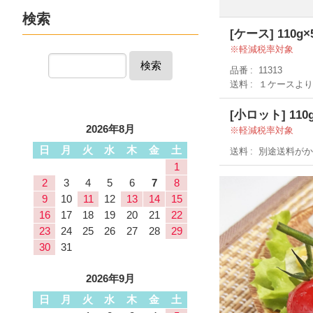
検索
[ケース] 110g×
軽減税率対象
検索
品番
11313
送料
１ケースよ
[小ロット] 110
2026年8月
軽減税率対象
日
月
火
水
木
金
土
送料
別途送料が
1
2
3
4
5
6
7
8
9
10
11
12
13
14
15
16
17
18
19
20
21
22
23
24
25
26
27
28
29
30
31
2026年9月
日
月
火
水
木
金
土