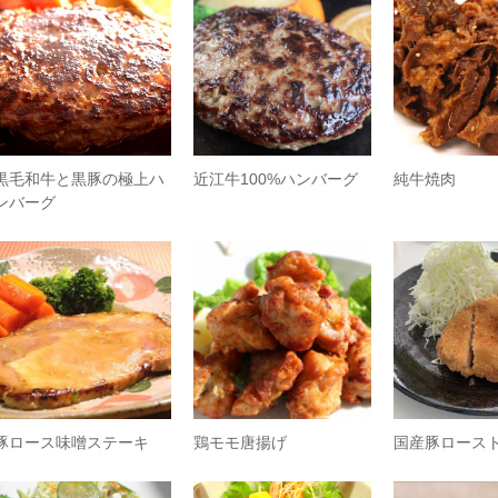
黒毛和牛と黒豚の極上ハ
近江牛100%ハンバーグ
純牛焼肉
ンバーグ
豚ロース味噌ステーキ
鶏モモ唐揚げ
国産豚ロース