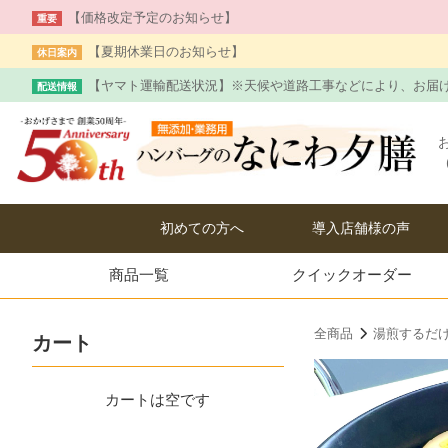
【価格改定予定のお知らせ】
重要
【夏期休業日のお知らせ】
休日案内
【ヤマト運輸配送状況】※天候や道路工事などにより、お届
配送情報
お
初めての方へ
導入店舗様の声
商品一覧
クイック
オーダー
全商品
湯煎するだ
カート
カートは空です