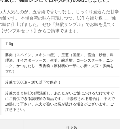
り返し、独自レシピで日本人向けの味にしました。
つ大人気なのが、五香紛で香りづけし、じっくり煮込んだ甘辛
肉飯です。 本場台湾の味を再現しつつ、試作を繰り返し、独
の味に仕上げました。 ぜひ『無償サンプル』でお味を見てく
の【サンプルセット】からご請求できます。
110g
豚肉（スペイン、メキシコ産）、玉葱（国産）、醤油、砂糖、料
理酒、オイスターソース、生姜、醸造酢、コーンスターチ、ニン
ニク、かつおだし、五香粉（原材料の一部に小麦・大豆・豚肉を
含む）
冷凍で360日(－18℃以下で保存 ）
冷凍のまま約10分間湯煎し、あたたかいご飯にかけるだけですぐ
にご提供できる調理済み商品です。 ※湯煎される場合は、中火で
加熱して下さい。火力が強いと袋が破ける場合がございます。ご
注意下さい。
注文数