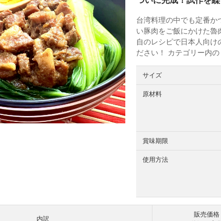
ついに完成！試作を繰
台湾料理の中でも定番か
い豚肉をご飯にかけた魯
自のレシピで日本人向け
ださい！ カテゴリー内
サイズ
原材料
賞味期限
使用方法
販売価格
内訳