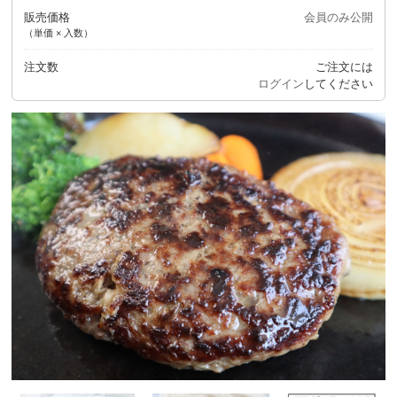
販売価格
会員のみ公開
（単価 × 入数）
注文数
ご注文には
ログイン
してください