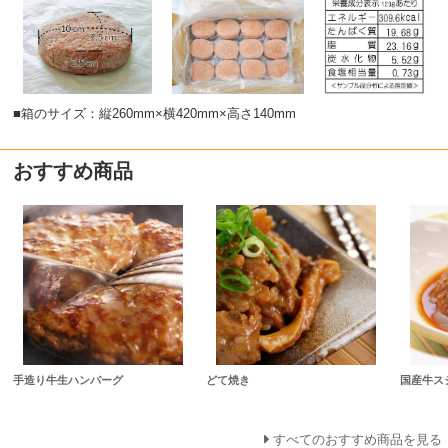
■箱のサイズ：縦260mm×横420mm×高さ140mm
おすすめ商品
手造り牛生ハンバーグ
どて焼き
国産牛ス
すべてのおすすめ商品を見る