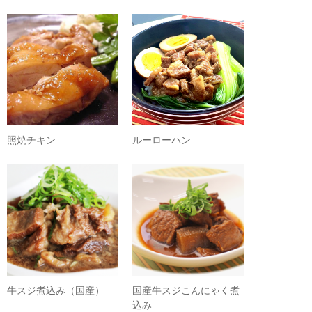
照焼チキン
ルーローハン
牛スジ煮込み（国産）
国産牛スジこんにゃく煮
込み