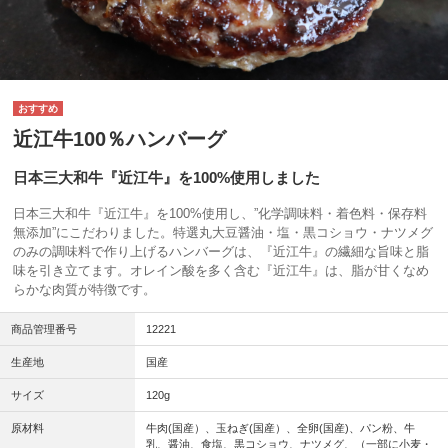
近江牛100％ハンバーグ
日本三大和牛『近江牛』を100%使用しました
日本三大和牛『近江牛』を100%使用し、”化学調味料・着色料・保存料
無添加”にこだわりました。特選丸大豆醤油・塩・黒コショウ・ナツメグ
のみの調味料で作り上げるハンバーグは、『近江牛』の繊細な旨味と脂
味を引き立てます。オレイン酸を多く含む『近江牛』は、脂が甘くなめ
らかな肉質が特徴です。
商品管理番号
12221
生産地
国産
サイズ
120g
原材料
牛肉(国産）、玉ねぎ(国産）、全卵(国産)、パン粉、牛
乳、醤油、食塩、黒コショウ、ナツメグ、（一部に小麦・