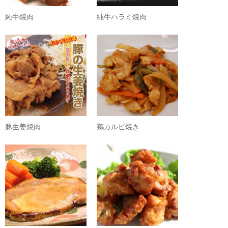
純牛焼肉
純牛ハラミ焼肉
豚生姜焼肉
鶏カルビ焼き