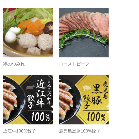
鶏のつみれ
ローストビーフ
近江牛100%餃子
鹿児島黒豚100%餃子