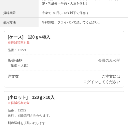
卵・乳成分・牛肉・大豆を含む）
賞味期限
冷凍で180日(－18℃以下で保存 ）
使用方法
半解凍後、フライパンで焼いてください。
[ケース] 120ｇ×48入
軽減税率対象
品番
12221
販売価格
会員のみ公開
（単価 × 入数）
注文数
ご注文には
ログイン
してください
[小ロット] 120ｇ×10入
軽減税率対象
品番
12222
送料
別途送料がかかります。
別途送料を頂戴いたします。