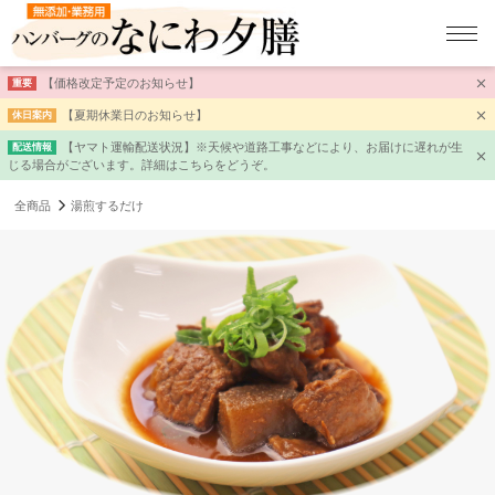
【価格改定予定のお知らせ】
重要
【夏期休業日のお知らせ】
休日案内
【ヤマト運輸配送状況】※天候や道路工事などにより、お届けに遅れが生
配送情報
じる場合がございます。詳細はこちらをどうぞ。
全商品
湯煎するだけ