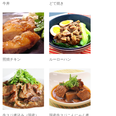
牛丼
どて焼き
照焼チキン
ルーローハン
牛スジ煮込み（国産）
国産牛スジこんにゃく煮