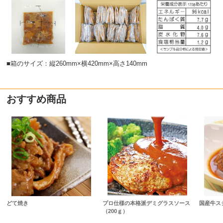
■箱のサイズ：縦260mm×横420mm×高さ140mm
おすすめ商品
どて焼き
プロ仕様の本格派デミグラスソース
国産牛ス
（200ｇ）