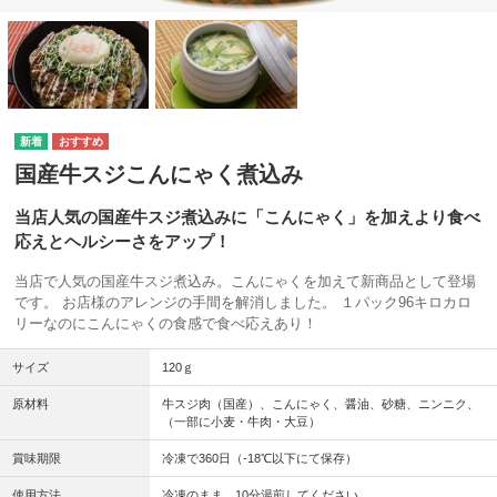
国産牛スジこんにゃく煮込み
当店人気の国産牛スジ煮込みに「こんにゃく」を加えより食べ
応えとヘルシーさをアップ！
当店で人気の国産牛スジ煮込み。こんにゃくを加えて新商品として登場
です。 お店様のアレンジの手間を解消しました。 １パック96キロカロ
リーなのにこんにゃくの食感で食べ応えあり！
サイズ
120ｇ
原材料
牛スジ肉（国産）、こんにゃく、醤油、砂糖、ニンニク、
（一部に小麦・牛肉・大豆）
賞味期限
冷凍で360日（-18℃以下にて保存）
使用方法
冷凍のまま、10分湯煎してください。