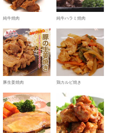
純牛焼肉
純牛ハラミ焼肉
豚生姜焼肉
鶏カルビ焼き