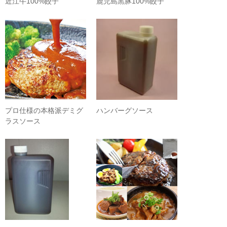
近江牛100%餃子
鹿児島黒豚100%餃子
プロ仕様の本格派デミグ
ハンバーグソース
ラスソース