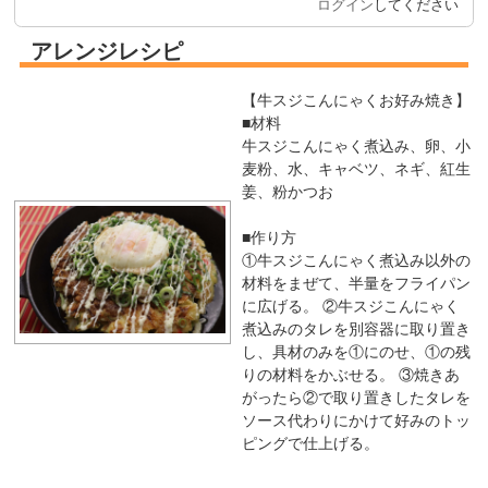
ログイン
してください
アレンジレシピ
【牛スジこんにゃくお好み焼き】
■材料
牛スジこんにゃく煮込み、卵、小
麦粉、水、キャベツ、ネギ、紅生
姜、粉かつお
■作り方
①牛スジこんにゃく煮込み以外の
材料をまぜて、半量をフライパン
に広げる。 ②牛スジこんにゃく
煮込みのタレを別容器に取り置き
し、具材のみを①にのせ、①の残
りの材料をかぶせる。 ③焼きあ
がったら②で取り置きしたタレを
ソース代わりにかけて好みのトッ
ピングで仕上げる。