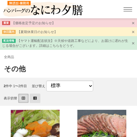
【価格改定予定のお知らせ】
重要
【夏期休業日のお知らせ】
休日案内
【ヤマト運輸配送状況】※天候や道路工事などにより、お届けに遅れが生
配送情報
じる場合がございます。詳細はこちらをどうぞ。
全商品
その他
2
件中 1〜2件目
並び替え
表示切替