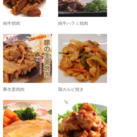
純牛焼肉
純牛ハラミ焼肉
豚生姜焼肉
鶏カルビ焼き