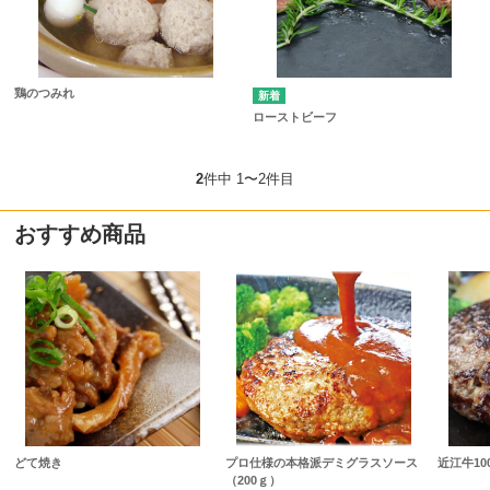
鶏のつみれ
ローストビーフ
2
件中 1〜2件目
おすすめ商品
どて焼き
プロ仕様の本格派デミグラスソース
近江牛1
（200ｇ）