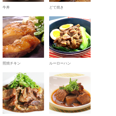
牛丼
どて焼き
照焼チキン
ルーローハン