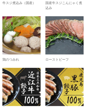
牛スジ煮込み（国産）
国産牛スジこんにゃく煮
込み
鶏のつみれ
ローストビーフ