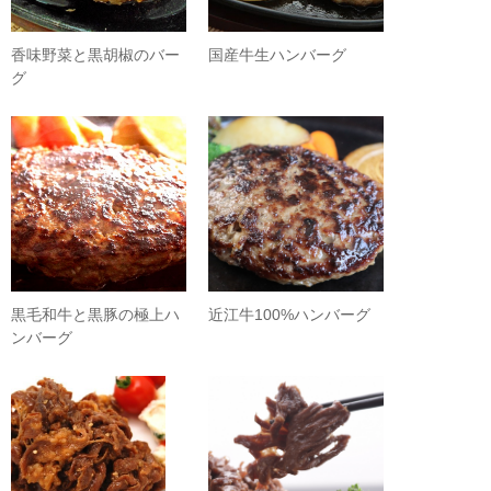
香味野菜と黒胡椒のバー
国産牛生ハンバーグ
グ
黒毛和牛と黒豚の極上ハ
近江牛100%ハンバーグ
ンバーグ