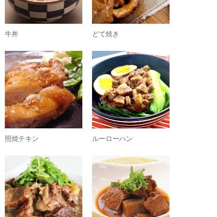
牛丼
どて焼き
照焼チキン
ルーローハン