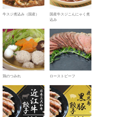
牛スジ煮込み（国産）
国産牛スジこんにゃく煮
込み
鶏のつみれ
ローストビーフ