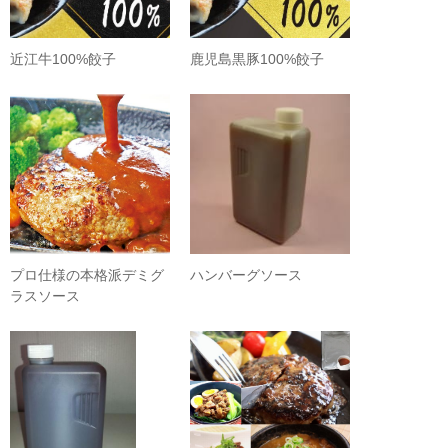
近江牛100%餃子
鹿児島黒豚100%餃子
プロ仕様の本格派デミグ
ハンバーグソース
ラスソース