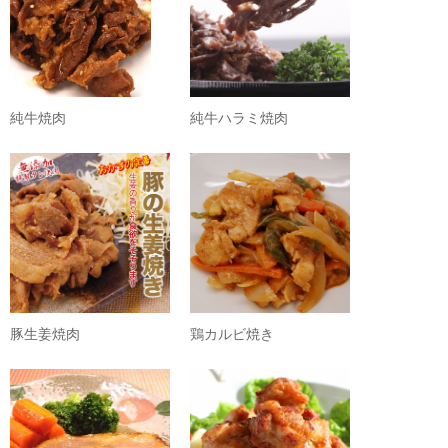
純牛焼肉
純牛ハラミ焼肉
豚生姜焼肉
鶏カルビ焼き