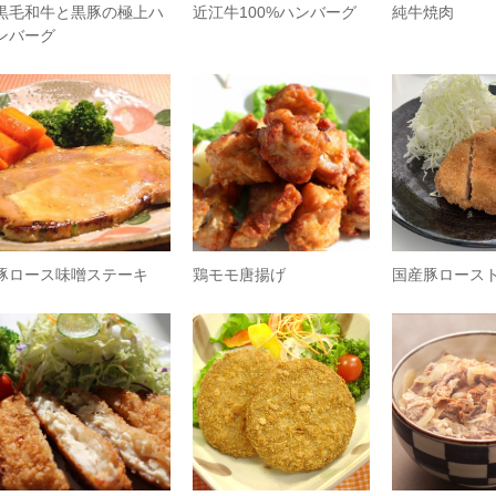
黒毛和牛と黒豚の極上ハ
近江牛100%ハンバーグ
純牛焼肉
ンバーグ
豚ロース味噌ステーキ
鶏モモ唐揚げ
国産豚ロース