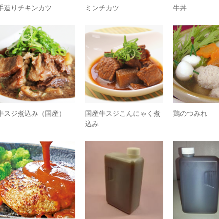
手造りチキンカツ
ミンチカツ
牛丼
牛スジ煮込み（国産）
国産牛スジこんにゃく煮
鶏のつみれ
込み