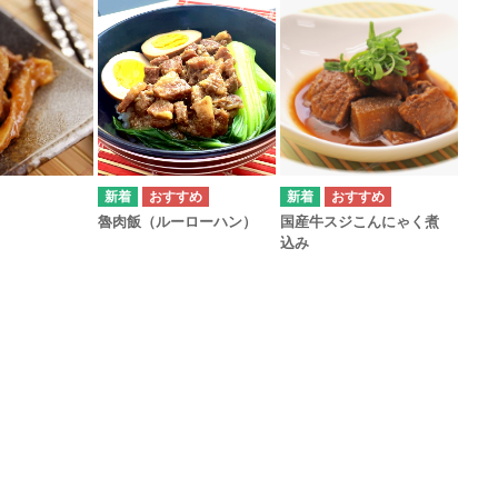
魯肉飯（ルーローハン）
国産牛スジこんにゃく煮
込み