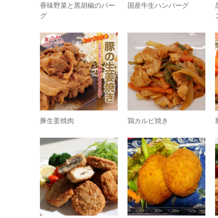
香味野菜と黒胡椒のバー
国産牛生ハンバーグ
グ
豚生姜焼肉
鶏カルビ焼き