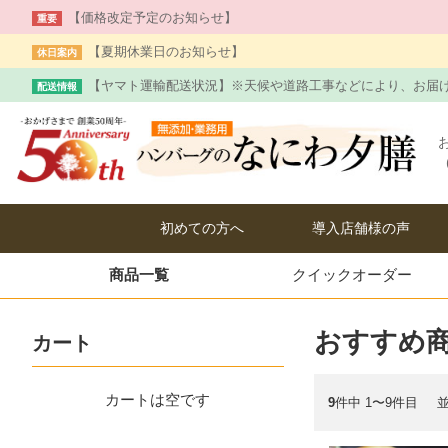
【価格改定予定のお知らせ】
重要
【夏期休業日のお知らせ】
休日案内
【ヤマト運輸配送状況】※天候や道路工事などにより、お届
配送情報
お
初めての方へ
導入店舗様の声
商品一覧
クイック
オーダー
おすすめ
カート
カートは空です
9
件中 1〜9件目