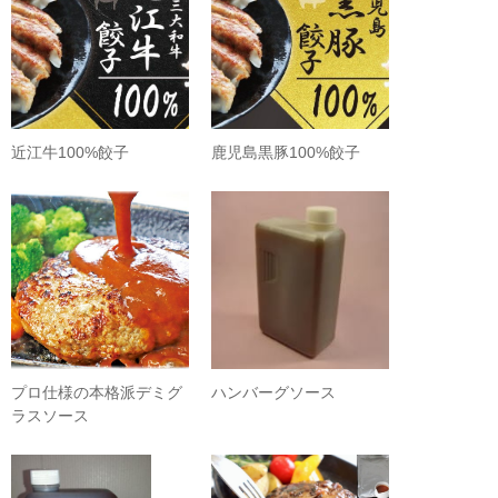
近江牛100%餃子
鹿児島黒豚100%餃子
プロ仕様の本格派デミグ
ハンバーグソース
ラスソース