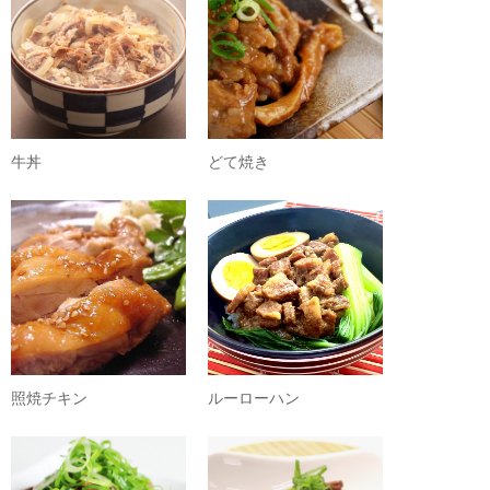
牛丼
どて焼き
照焼チキン
ルーローハン