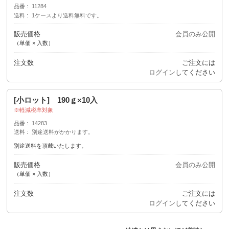
品番
11284
送料
1ケースより送料無料です。
販売価格
会員のみ公開
（単価 × 入数）
注文数
ご注文には
ログイン
してください
[小ロット] 190ｇ×10入
軽減税率対象
品番
14283
送料
別途送料がかかります。
別途送料を頂戴いたします。
販売価格
会員のみ公開
（単価 × 入数）
注文数
ご注文には
ログイン
してください