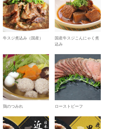
牛スジ煮込み（国産）
国産牛スジこんにゃく煮
込み
鶏のつみれ
ローストビーフ