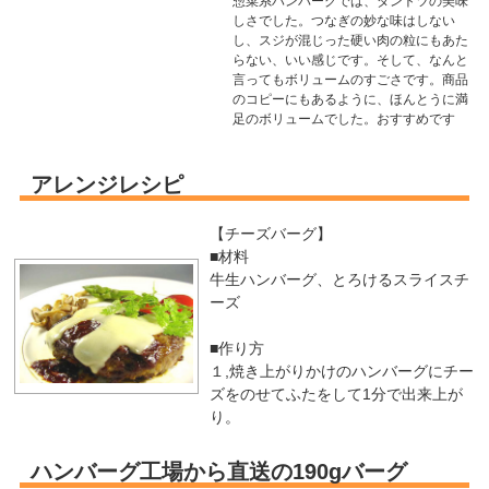
惣菜系ハンバーグでは、ダントツの美味
しさでした。つなぎの妙な味はしない
し、スジが混じった硬い肉の粒にもあた
らない、いい感じです。そして、なんと
言ってもボリュームのすごさです。商品
のコピーにもあるように、ほんとうに満
足のボリュームでした。おすすめです
アレンジレシピ
【チーズバーグ】
■材料
牛生ハンバーグ、とろけるスライスチ
ーズ
■作り方
１,焼き上がりかけのハンバーグにチー
ズをのせてふたをして1分で出来上が
り。
ハンバーグ工場から直送の190gバーグ