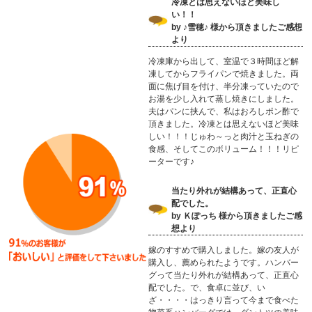
冷凍とは思えないほど美味し
い！！
by ♪雪穂♪ 様から頂きましたご感想
より
冷凍庫から出して、室温で３時間ほど解
凍してからフライパンで焼きました。両
面に焦げ目を付け、半分凍っていたので
お湯を少し入れて蒸し焼きにしました。
夫はパンに挟んで、私はおろしポン酢で
頂きました。冷凍とは思えないほど美味
しい！！！じゅわ～っと肉汁と玉ねぎの
食感、そしてこのボリューム！！！リピ
ーターです♪
当たり外れが結構あって、正直心
配でした。
by Ｋぽっち 様から頂きましたご感
想より
嫁のすすめで購入しました。嫁の友人が
購入し、薦められたようです。ハンバー
グって当たり外れが結構あって、正直心
配でした。で、食卓に並び、い
ざ・・・・はっきり言って今まで食べた