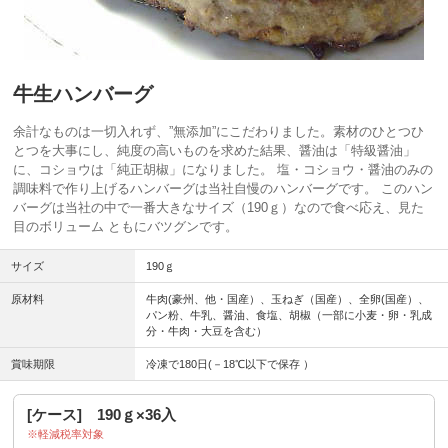
牛生ハンバーグ
余計なものは一切入れず、”無添加”にこだわりました。素材のひとつひ
とつを大事にし、純度の高いものを求めた結果、醤油は「特級醤油」
に、コショウは「純正胡椒」になりました。 塩・コショウ・醤油のみの
調味料で作り上げるハンバーグは当社自慢のハンバーグです。 このハン
バーグは当社の中で一番大きなサイズ（190ｇ）なので食べ応え、見た
目のボリューム ともにバツグンです。
サイズ
190ｇ
原材料
牛肉(豪州、他・国産）、玉ねぎ（国産）、全卵(国産）、
パン粉、牛乳、醤油、食塩、胡椒（一部に小麦・卵・乳成
分・牛肉・大豆を含む）
賞味期限
冷凍で180日(－18℃以下で保存 ）
[ケース] 190ｇ×36入
軽減税率対象