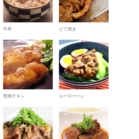
牛丼
どて焼き
照焼チキン
ルーローハン