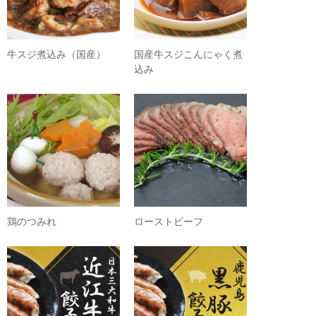
牛スジ煮込み（国産）
国産牛スジこんにゃく煮
込み
鶏のつみれ
ローストビーフ