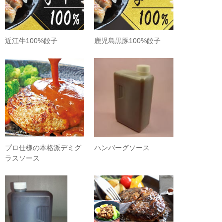
近江牛100%餃子
鹿児島黒豚100%餃子
プロ仕様の本格派デミグ
ハンバーグソース
ラスソース