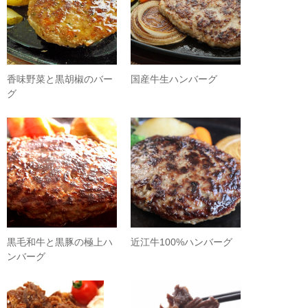
香味野菜と黒胡椒のバー
国産牛生ハンバーグ
グ
黒毛和牛と黒豚の極上ハ
近江牛100%ハンバーグ
ンバーグ