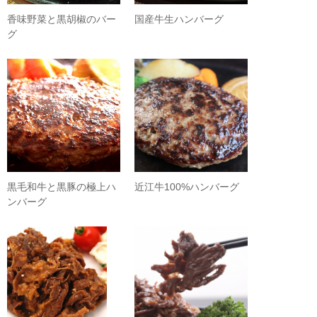
香味野菜と黒胡椒のバー
国産牛生ハンバーグ
グ
黒毛和牛と黒豚の極上ハ
近江牛100%ハンバーグ
ンバーグ