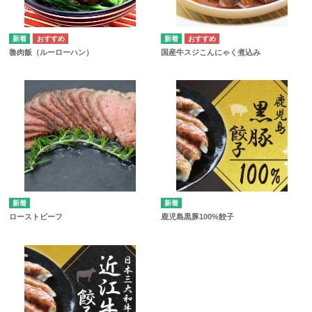
魯肉飯（ルーローハン）
国産牛スジこんにゃく煮込み
ローストビーフ
鹿児島黒豚100%餃子