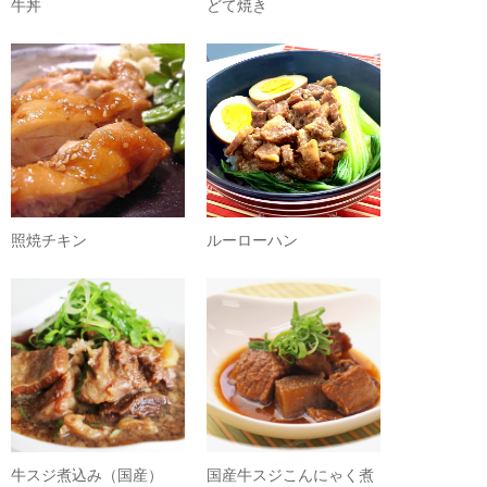
牛丼
どて焼き
照焼チキン
ルーローハン
牛スジ煮込み（国産）
国産牛スジこんにゃく煮