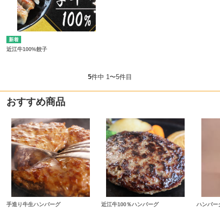
近江牛100%餃子
5
件中 1〜5件目
おすすめ商品
手造り牛生ハンバーグ
近江牛100％ハンバーグ
ハンバー