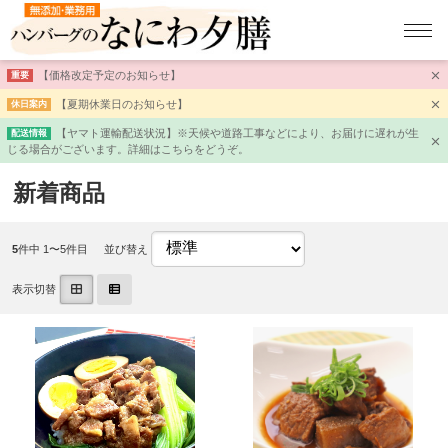
【価格改定予定のお知らせ】
重要
【夏期休業日のお知らせ】
休日案内
【ヤマト運輸配送状況】※天候や道路工事などにより、お届けに遅れが生
配送情報
じる場合がございます。詳細はこちらをどうぞ。
新着商品
5
件中 1〜5件目
並び替え
表示切替