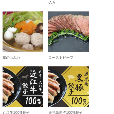
込み
鶏のつみれ
ローストビーフ
近江牛100%餃子
鹿児島黒豚100%餃子